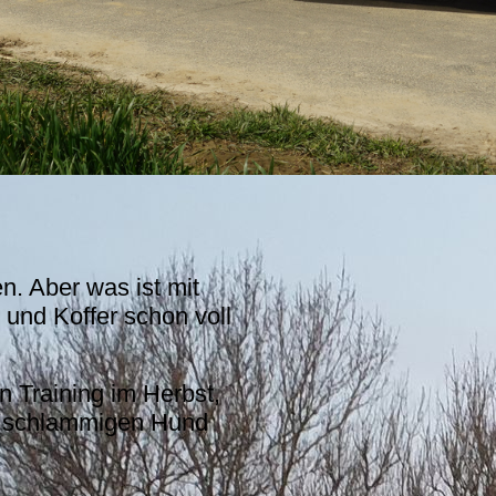
n. Aber was ist mit
und Koffer schon voll
 Training im Herbst,
d schlammigen Hund